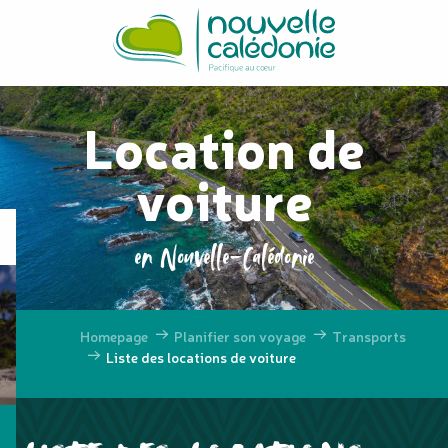
Aller
au
contenu
principal
Location de
voiture
en Nouvelle-Calédonie
Homepage
Planifier son voyage
Transports
Liste des locations de voiture