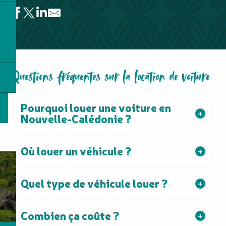
Europcar
OK Location
Questions fréquentes sur la location de voiture
Avis - Location de voiture, Anse-Vata
Hertz - Location de voiture
Location de voiture - AB Location
Pourquoi louer une voiture en
Location de voitures - T.Car
Nouvelle-Calédonie ?
Fatou Location
Budget Anse-Vata - Location de voiture
Location de voiture - Foord Location
Où louer un véhicule ?
Hertz Koné
Point Rouge Poindimié
Van-Away
Quel type de véhicule louer ?
Combien ça coûte ?