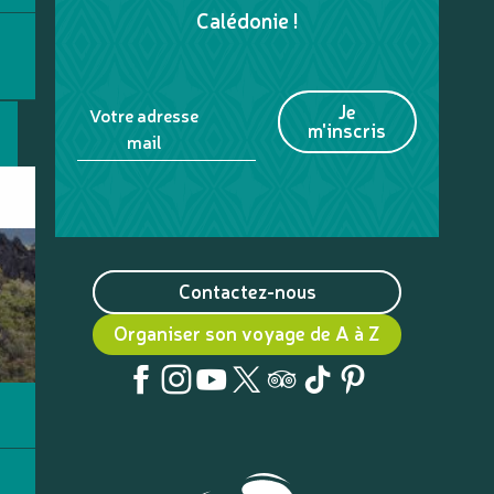
Calédonie !
Je
Votre adresse
m'inscris
mail
Contactez-nous
Organiser son voyage de A à Z