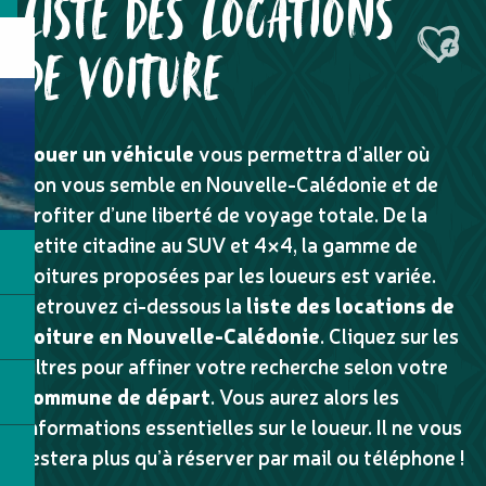
LISTE DES LOCATIONS
Ajouter
DE VOITURE
Louer un véhicule
vous permettra d’aller où
bon vous semble en Nouvelle-Calédonie et de
profiter d’une liberté de voyage totale. De la
petite citadine au SUV et 4×4, la gamme de
voitures proposées par les loueurs est variée.
Retrouvez ci-dessous la
liste des locations de
voiture en Nouvelle-Calédonie
. Cliquez sur les
filtres pour affiner votre recherche selon votre
commune de départ
. Vous aurez alors les
informations essentielles sur le loueur. Il ne vous
restera plus qu’à réserver par mail ou téléphone !