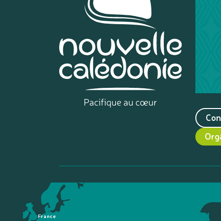
Con
Org
France