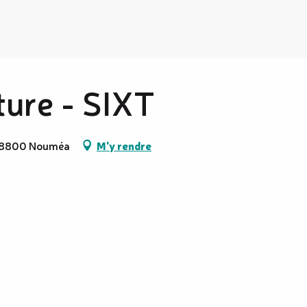
ture - SIXT
, 98800 Nouméa
M'y rendre