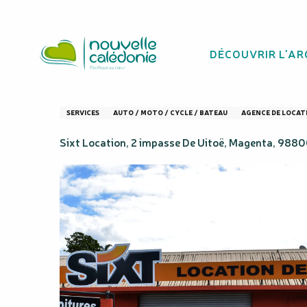
Aller
Homepage
Location de voiture - SIXT
au
contenu
DÉCOUVRIR L'AR
principal
Location de voit
SERVICES
AUTO / MOTO / CYCLE / BATEAU
AGENCE DE LOCATI
Sixt Location, 2 impasse De Uitoë, Magenta, 98