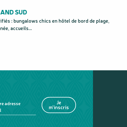
RAND SUD
fiés : bungalows chics en hôtel de bord de plage,
Déco
ée, accueils...
Je
re adresse
m'inscris
l