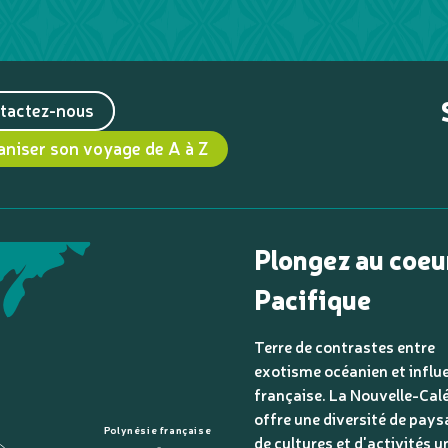
tactez-nous
aniser son voyage de A à Z
Plongez au coeu
Pacifique
Terre de contrastes entre
exotisme océanien et influ
française. La Nouvelle-Cal
offre une diversité de pays
Polynésie française
de cultures et d'activités u