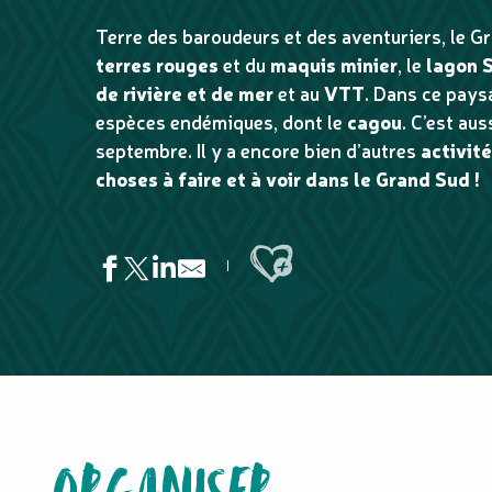
Terre des baroudeurs et des aventuriers, le G
terres rouges
et du
maquis minier
, le
lagon 
de rivière et de mer
et au
VTT
. Dans ce pays
espèces endémiques, dont le
cagou
. C’est au
septembre. Il y a encore bien d’autres
activit
choses à faire et à voir dans le Grand Sud !
Ajouter aux favoris
Plage de Port Boisé
La Butineuse
Église de Touaourou
Grotte de Lourdes d'Unia à Yaté
Grand Lagon Sud