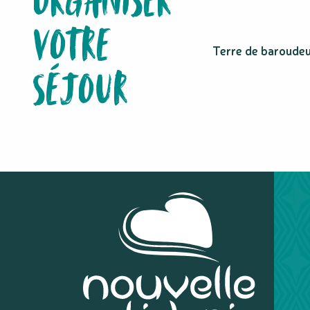
ORGANISER
Point de vue du Col Paillard
VOTRE
Le Gouffre de Charybde
L'îlot Pêcheur
Terre de baroudeu
Le Lac de Yaté
SÉJOUR
Association Netoro
Trou d'eau des Amoureux
Point de vue de la Baie de la Somme