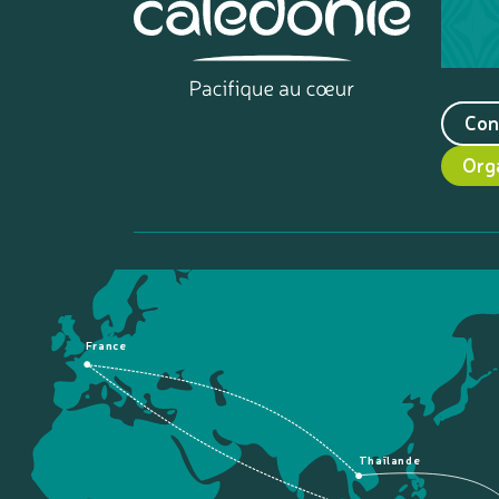
Con
Org
France
Thaïlande