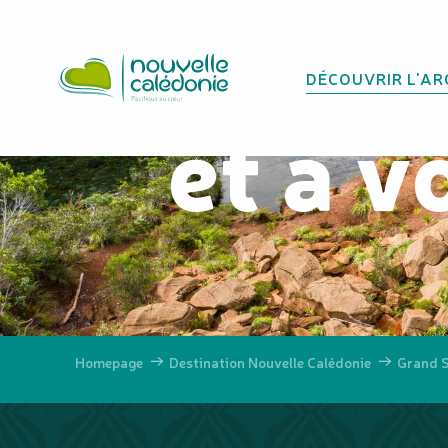
Toutes 
Aller
au
contenu
DÉCOUVRIR L'AR
principal
et à v
Homepage
Destination Nouvelle Calédonie
Grand 