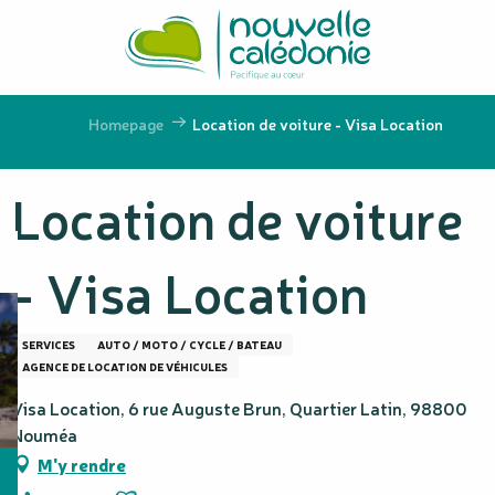
Aller
au
contenu
principal
Homepage
Location de voiture - Visa Location
Location de voiture
- Visa Location
SERVICES
AUTO / MOTO / CYCLE / BATEAU
AGENCE DE LOCATION DE VÉHICULES
Visa Location, 6 rue Auguste Brun, Quartier Latin, 98800
Nouméa
M'y rendre
Ajouter aux favoris