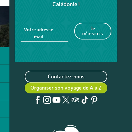
Calédonie !
Je
Votre adresse
m'inscris
mail
Contactez-nous
Organiser son voyage de A à Z