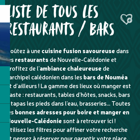
LISTE DE TOUS LES
Ajouter
RESTAURANTS / BARS
Goûtez à une
cuisine fusion savoureuse
dans
les
restaurants
de Nouvelle-Calédonie et
profitez de l’
ambiance chaleureuse
de
l’archipel calédonien dans les
bars de Nouméa
et d’ailleurs ! La gamme des lieux où manger est
vaste : restaurants, tables d’hôtes, snacks, bars
à tapas les pieds dans l’eau, brasseries… Toutes
les
bonnes adresses pour boire et manger en
Nouvelle-Calédonie
sont à retrouver ici !
Utilisez les filtres pour affiner votre recherche
et pensez à réserver pour garantir votre place.