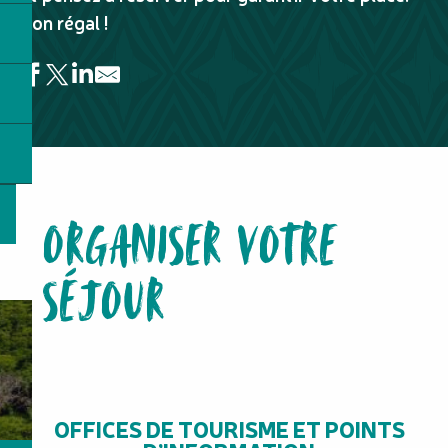
Bon régal !
Le Corsica
L'Atelier Gourmand Belle Vie
Sô Sushi Ducos
ORGANISER VOTRE
Camping Borivaz
La Balinaise
L'Équilibre
SÉJOUR
La Table d'en Haut
Table d'hôte Gîte Houlo-Men
Le 3 Mâts
L'Arlequin
Laurel & Hardy
La Table du Banian - Table d'hôtes
OFFICES DE TOURISME ET POINTS