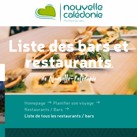
Aller
au
contenu
principal
Liste des bars et
restaurants
de Nouvelle-Calédonie
Homepage
Planifier son voyage
Restaurants / Bars
Liste de tous les restaurants / bars