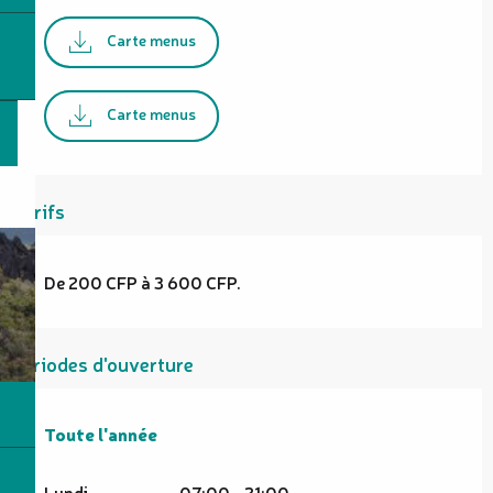
Carte menus
Carte menus
Tarifs
De 200 CFP à 3 600 CFP.
Périodes d'ouverture
Toute l'année
Toute l'année
Lundi
07:00 - 21:00