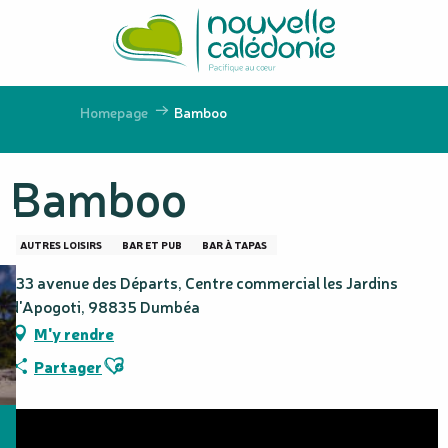
Aller
au
contenu
principal
Homepage
Bamboo
Bamboo
AUTRES LOISIRS
BAR ET PUB
BAR À TAPAS
133 avenue des Départs, Centre commercial les Jardins
d'Apogoti, 98835 Dumbéa
M'y rendre
Ajouter aux favoris
Partager