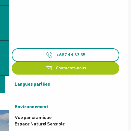
+687 44 33 35
Contactez-nous
Langues parlées
Langues parlées
Environnement
Environnement
Vue panoramique
Espace Naturel Sensible