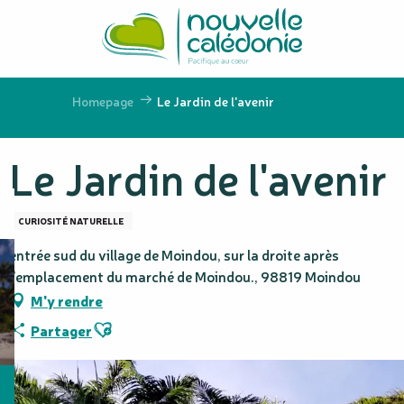
Aller
au
contenu
principal
Homepage
Le Jardin de l'avenir
Le Jardin de l'avenir
CURIOSITÉ NATURELLE
entrée sud du village de Moindou, sur la droite après
l'emplacement du marché de Moindou., 98819 Moindou
M'y rendre
Ajouter aux favoris
Partager