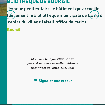
BIBLIOTHÈQUE DE BOURAIL
À l’époque pénitentiaire, le bâtiment qui accueille
R
actuellement la bibliothèque municipale de Bourail
B
au centre du village faisait office de mairie.
Bourail
Mis à jour le 11 juin 2026 à 13:22
par Sud Tourisme Nouvelle-Calédonie
(Identifiant de l'offre :
5417243
)
Signaler une erreur