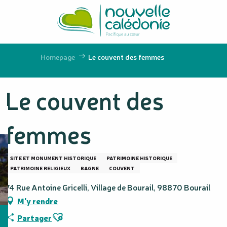
Aller
au
contenu
principal
Homepage
Le couvent des femmes
Le couvent des
femmes
SITE ET MONUMENT HISTORIQUE
PATRIMOINE HISTORIQUE
PATRIMOINE RELIGIEUX
BAGNE
COUVENT
74 Rue Antoine Gricelli, Village de Bourail, 98870 Bourail
M'y rendre
Ajouter aux favoris
Partager