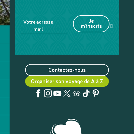
Je
Votre adresse
m'inscris
mail
Contactez-nous
Organiser son voyage de A à Z