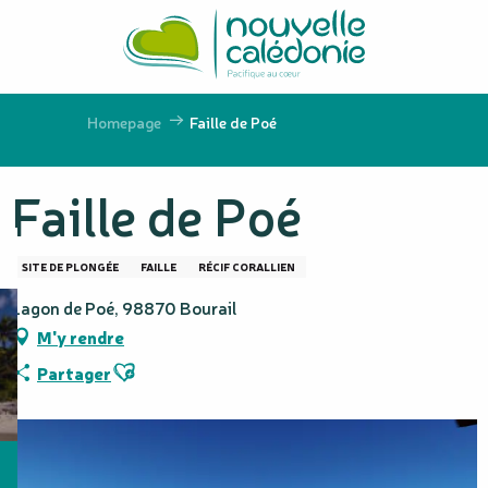
Aller
au
contenu
principal
Homepage
Faille de Poé
Faille de Poé
SITE DE PLONGÉE
FAILLE
RÉCIF CORALLIEN
Lagon de Poé, 98870 Bourail
M'y rendre
Ajouter aux favoris
Partager