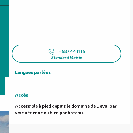
+687 44 11 16
Standard Mairie
Langues parlées
Langues parlées
Accès
Accès
Accessible à pied depuis le domaine de Deva, par
voie aérienne ou bien par bateau.