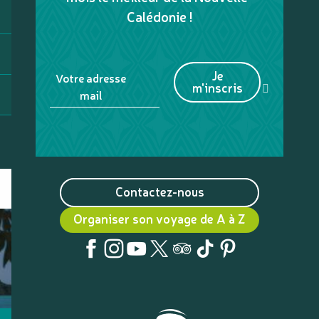
Calédonie !
Je
Votre adresse
m'inscris
mail
Contactez-nous
Organiser son voyage de A à Z