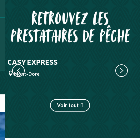
RETROUVEZ LES
PRESTATAIRES DE PÊCHE
CASY EXPRESS
L
Mont-Dore
Voir tout