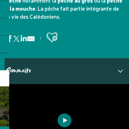
pêche
notamment la
pêche au gros
ou la
pêche
à la mouche
. La pêche fait partie intégrante de
la vie des Calédoniens.
Ajouter aux favoris
Sommaire
1
Les types de pêche
2
À Nouméa
3
Sur la Côte Ouest
4
Sur la Côte Est