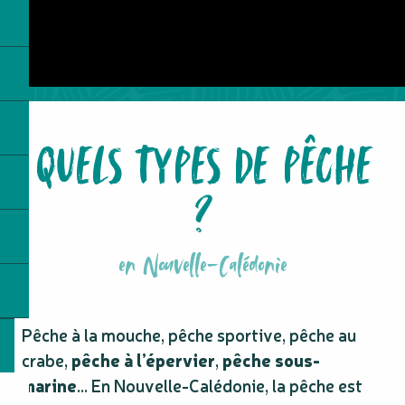
5
Dans les Îles
6
Dans le Grand Sud
QUELS TYPES DE PÊCHE
?
en Nouvelle-Calédonie
Pêche à la mouche, pêche sportive, pêche au
crabe,
pêche à l’épervier
,
pêche sous-
marine
… En Nouvelle-Calédonie, la pêche est