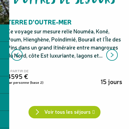
Australie Tours
TERRE D'OUTRE-MER
U
Ce voyage sur mesure relie Nouméa, Koné,
Pe
Poum, Hienghène, Poindimié, Bourail et l’Île des
en 
Pins dans un grand itinéraire entre mangroves
Pi
du Nord, côte Est luxuriante, lagons et...
gro
À PARTIR DE
À P
4595
€
5
15 jours
par personne (base 2)
par
Voir tous les séjours