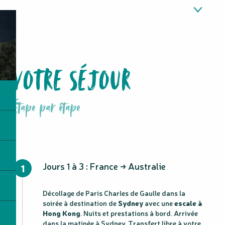
Votre séjour
Détails du prestataire
Détails du prix
VOTRE SÉJOUR
Dates de voyage
Villes de départ
Étape par étape
Jours 1 à 3 : France → Australie
1
Décollage de Paris Charles de Gaulle dans la
soirée à destination de
Sydney
avec une
escale à
Hong Kong
. Nuits et prestations à bord. Arrivée
dans la matinée à Sydney. Transfert libre à votre