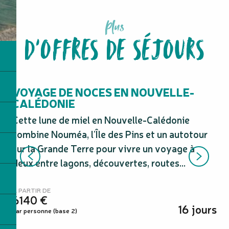
Plus
D'OFFRES DE SÉJOURS
La Route des Voyages
VOYAGE DE NOCES EN NOUVELLE-
L
CALÉDONIE
Pr
Cette lune de miel en Nouvelle-Calédonie
au
combine Nouméa, l’Île des Pins et un autotour
l’
sur la Grande Terre pour vivre un voyage à
ou 
deux entre lagons, découvertes, routes...
À P
4
À PARTIR DE
6140
€
par
16 jours
par personne (base 2)