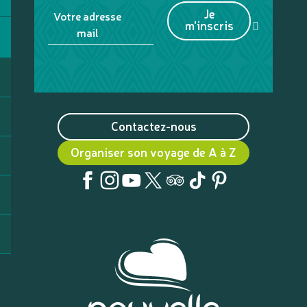
Je
Votre adresse
m'inscris
mail
Contactez-nous
Organiser son voyage de A à Z