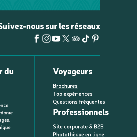
Suivez-nous sur les réseaux
r du
Voyageurs
Brochures
Top expériences
Questions fréquentes
ence
Professionnels
édonie
ages,
Site corporate & B2B
nique
Photothèque en ligne