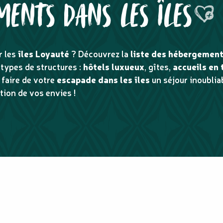
MENTS DANS LES ÎLES
Ajouter
r les
îles Loyauté
? Découvrez la
liste des hébergement
s types de structures :
hôtels luxueux
, gîtes,
accueils en 
 faire de votre
escapade dans les îles
un séjour inoublia
ction de vos envies !