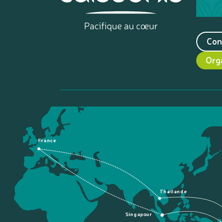
Con
Org
France
Thaïlande
Singapour