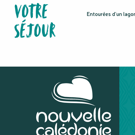
VOTRE
Chez Jeannette Ihage
Le Kougny - Camping
Entourées d’un lagon
Hôtel Beaupré
SÉJOUR
Chez Raphaëla et William
Au cœur de Lito
Hôtel de la Baie d'Oro