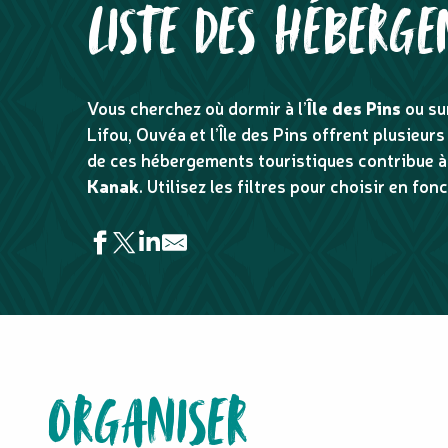
LISTE DES HÉBERGE
Vous cherchez où dormir à l’
Île des Pins
ou su
Lifou, Ouvéa et l’Île des Pins offrent plusieur
de ces hébergements touristiques contribue à
Kanak
. Utilisez les filtres pour choisir en fon
Ile des Pins Resort & Spa
Oure Lodge Beach Resort
Ireital
Chez Waka
ORGANISER
Tateta Room
Camping des rouleaux