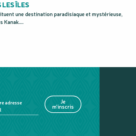
LES ÎLES
tituent une destination paradisiaque et mystérieuse,
s Kanak....
Je
re adresse
m'inscris
l