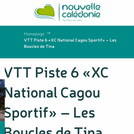
Aller
au
contenu
principal
Homepage
VTT Piste 6 «XC National Cagou Sportif» – Les
Boucles de Tina
VTT Piste 6 «XC
National Cagou
Sportif» – Les
Boucles de Tina