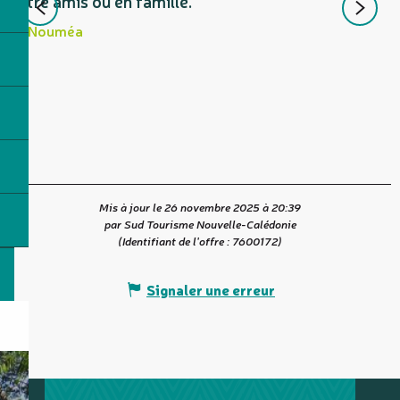
entre amis ou en famille.
t
Nouméa
u
Mis à jour le 26 novembre 2025 à 20:39
par Sud Tourisme Nouvelle-Calédonie
(Identifiant de l'offre :
7600172
)
Signaler une erreur