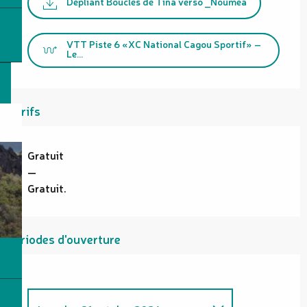
Dépliant Boucles de Tina verso _Nouméa
VTT Piste 6 «XC National Cagou Sportif» –
Le...
Tarifs
Gratuit
—
Gratuit.
Périodes d'ouverture