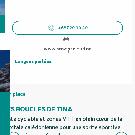
+687 20 30 40
www.province-sud.nc
Langues parlées
Langues parlées
Sur place
LES BOUCLES DE TINA
Piste cyclable et zones VTT en plein cœur de la
I
capitale calédonienne pour une sortie sportive
d