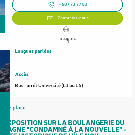
+687 73 77 83
Contactez-nous
atup.nc
Langues parlées
Langues parlées
Accès
Accès
Bus : arrêt Université (L3 ou L6)
Sur place
EXPOSITION SUR LA BOULANGERIE DU
BAGNE "CONDAMNÉ À LA NOUVELLE" -