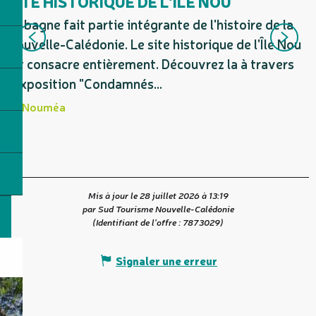
SITE HISTORIQUE DE L'ÎLE NOU
I
Le bagne fait partie intégrante de l'histoire de la
l
Nouvelle-Calédonie. Le site historique de l'Île Nou
s'y consacre entièrement. Découvrez la à travers
l'exposition "Condamnés...
Nouméa
Mis à jour le 28 juillet 2026 à 13:19
par Sud Tourisme Nouvelle-Calédonie
(Identifiant de l'offre :
7873029
)
Signaler une erreur