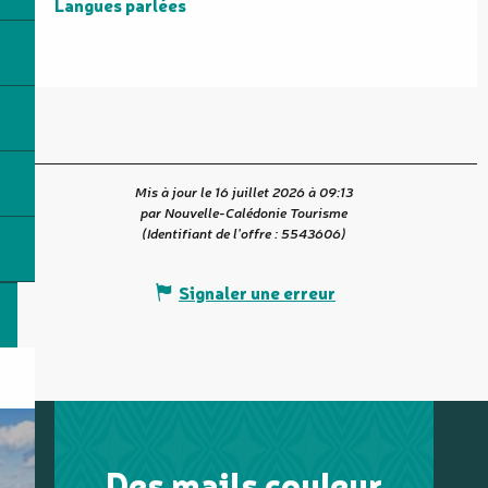
Langues parlées
Langues parlées
Mis à jour le 16 juillet 2026 à 09:13
par Nouvelle-Calédonie Tourisme
(Identifiant de l'offre :
5543606
)
Signaler une erreur
Des mails couleur