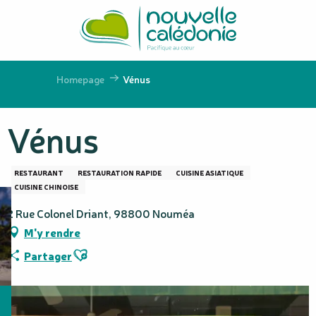
Aller
au
contenu
principal
Homepage
Vénus
Vénus
RESTAURANT
RESTAURATION RAPIDE
CUISINE ASIATIQUE
CUISINE CHINOISE
2 Rue Colonel Driant, 98800 Nouméa
M'y rendre
Ajouter aux favoris
Partager