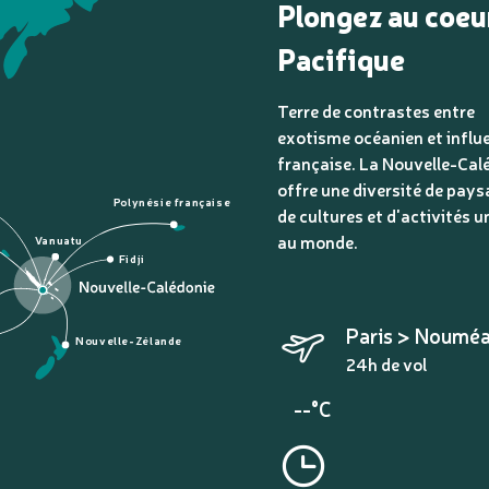
Plongez au coeu
Pacifique
Terre de contrastes entre
exotisme océanien et influ
française. La Nouvelle-Cal
offre une diversité de pays
Polynésie française
de cultures et d'activités u
au monde.
Vanuatu
Fidji
Paris > Noumé
Nouvelle-Zélande
24h de vol
--°C