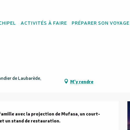
ion (Parc forestier)
CHIPEL
ACTIVITÉS À FAIRE
PRÉPARER SON VOYAGE
s étoiles – Mufasa, le 
andier de Laubarède,
M'y rendre
famille avec la projection de Mufasa, un court-
et un stand de restauration.