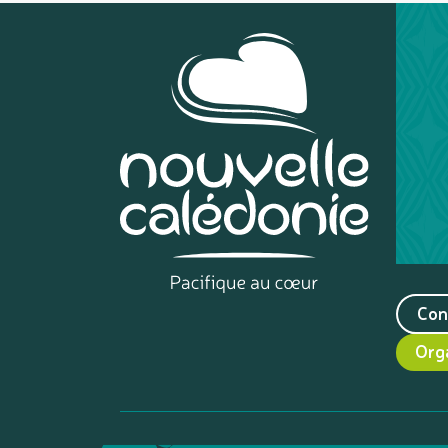
Con
Org