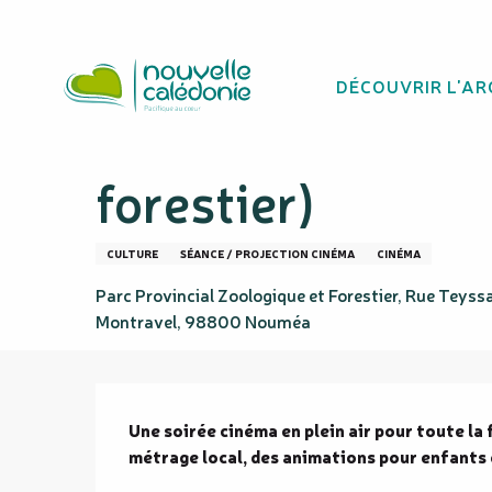
Aller
Homepage
Une toile sous les étoiles – Mufasa, le Roi L
au
contenu
DÉCOUVRIR L'AR
principal
Une toile sous le
forestier)
CULTURE
SÉANCE / PROJECTION CINÉMA
CINÉMA
Parc Provincial Zoologique et Forestier, Rue Teyss
Montravel, 98800 Nouméa
Description
Une soirée cinéma en plein air pour toute la 
métrage local, des animations pour enfants 