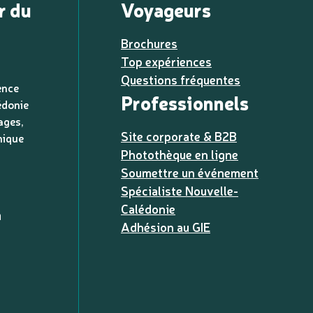
r du
Voyageurs
Brochures
Top expériences
Questions fréquentes
ence
Professionnels
édonie
ages,
Site corporate & B2B
nique
Photothèque en ligne
Soumettre un événement
Spécialiste Nouvelle-
Calédonie
a
Adhésion au GIE