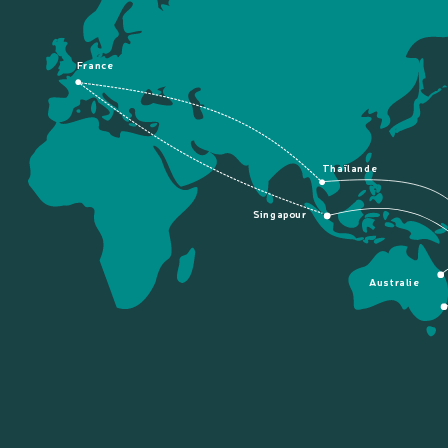
France
Thaïlande
Singapour
Australie