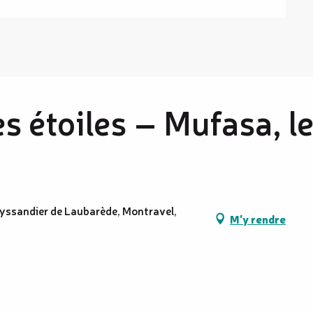
es étoiles – Mufasa, l
Teyssandier de Laubarède, Montravel,
M'y rendre