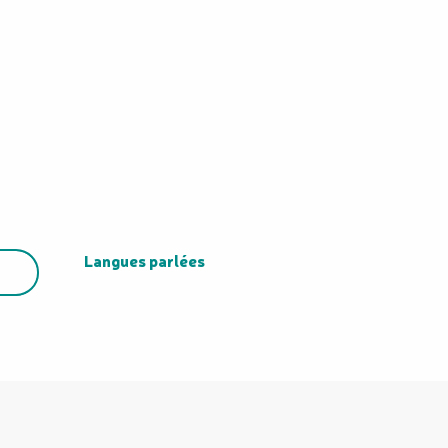
Langues parlées
Langues parlées