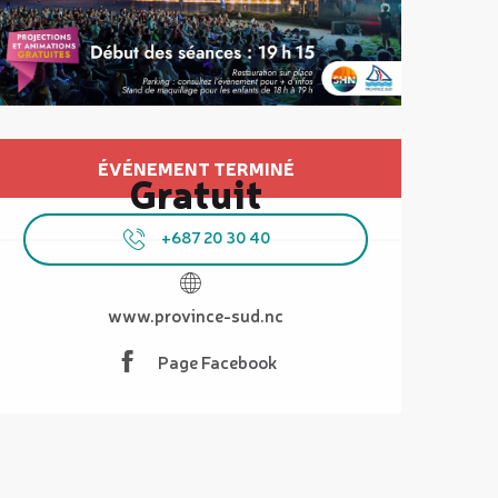
Ouverture et coordonnées
ÉVÉNEMENT TERMINÉ
Gratuit
+687 20 30 40
www.province-sud.nc
Page Facebook