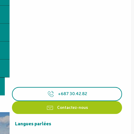
+687 30.42.82
Contactez-nous
Langues parlées
Langues parlées