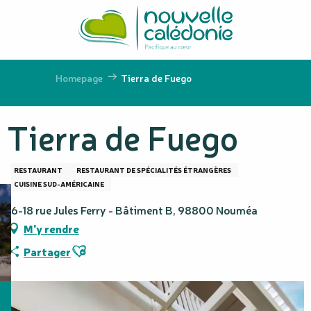
Aller
au
contenu
principal
Homepage
Tierra de Fuego
Tierra de Fuego
RESTAURANT
RESTAURANT DE SPÉCIALITÉS ÉTRANGÈRES
CUISINE SUD-AMÉRICAINE
16-18 rue Jules Ferry - Bâtiment B, 98800 Nouméa
M'y rendre
Ajouter aux favoris
Partager