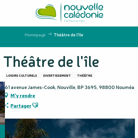
Aller
au
contenu
principal
Homepage
Théâtre de l'île
Théâtre de l'île
LOISIRS CULTURELS
DIVERTISSEMENT
THÉÂTRE
161 avenue James-Cook, Nouville, BP 3695, 98800 Nouméa
M'y rendre
Ajouter aux favoris
Partager