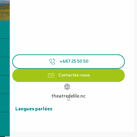
+687 25 50 50
Contactez-nous
theatredelile.nc
Langues parlées
Langues parlées