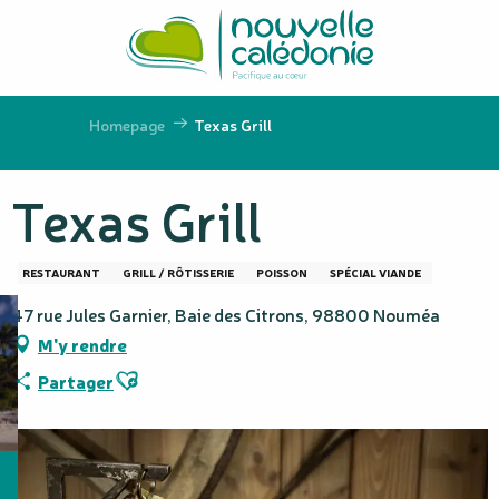
Aller
au
contenu
principal
Homepage
Texas Grill
Texas Grill
RESTAURANT
GRILL / RÔTISSERIE
POISSON
SPÉCIAL VIANDE
47 rue Jules Garnier, Baie des Citrons, 98800 Nouméa
M'y rendre
Ajouter aux favoris
Partager