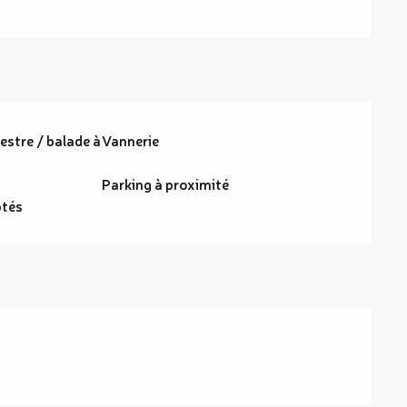
stre / balade à
Vannerie
Parking à proximité
tés