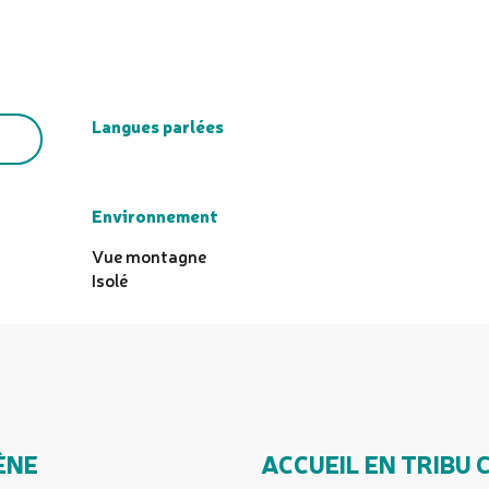
Langues parlées
Langues parlées
Environnement
Environnement
Vue montagne
Isolé
ÈNE
ACCUEIL EN TRIBU 