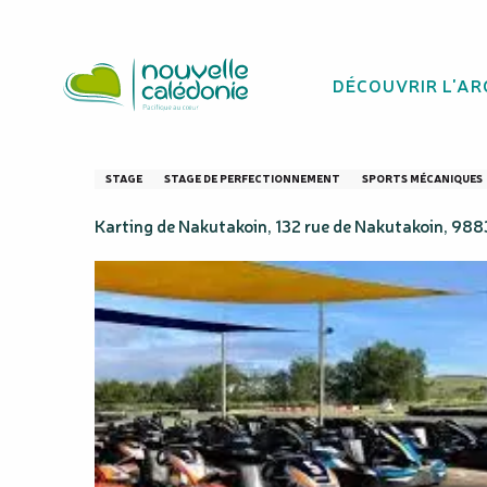
Aller
Homepage
Stage de pilotage en karting - Karting de 
au
contenu
DÉCOUVRIR L'AR
principal
Stage de pilotage
STAGE
STAGE DE PERFECTIONNEMENT
SPORTS MÉCANIQUES
Karting de Nakutakoin, 132 rue de Nakutakoin, 9