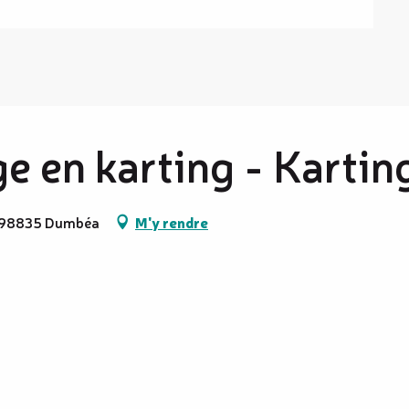
ge en karting - Karti
n, 98835 Dumbéa
M'y rendre