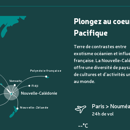
Plongez au coeu
Pacifique
Terre de contrastes entre
exotisme océanien et influ
française. La Nouvelle-Cal
offre une diversité de pays
Polynésie française
de cultures et d'activités u
au monde.
Vanuatu
Fidji
Paris > Noumé
Nouvelle-Zélande
24h de vol
--°C