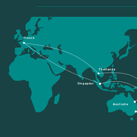
France
Thaïlande
Singapour
Australie