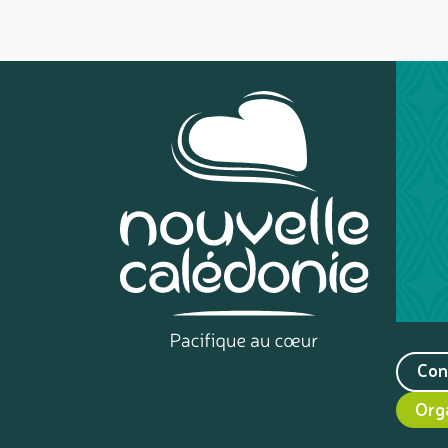
Con
Org