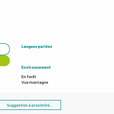
Langues parlées
Langues parlées
Environnement
Environnement
En forêt
Vue montagne
Suggestion à proximité...