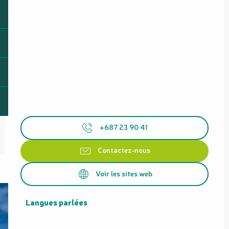
+687 23 90 41
Contactez-nous
Voir les sites web
Langues parlées
Langues parlées