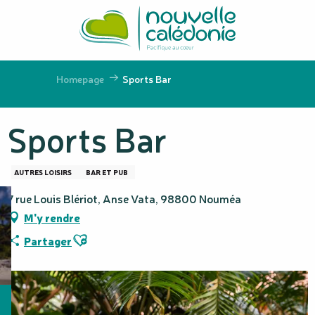
Aller
au
contenu
principal
Homepage
Sports Bar
Sports Bar
AUTRES LOISIRS
BAR ET PUB
7 rue Louis Blériot, Anse Vata, 98800 Nouméa
M'y rendre
Ajouter aux favoris
Partager