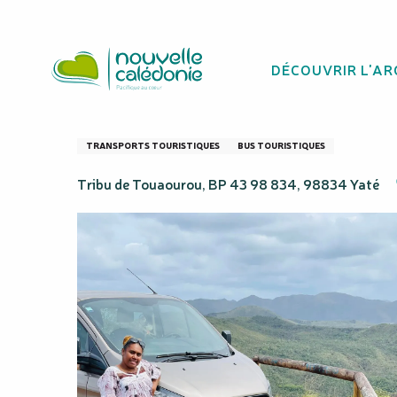
Aller
Homepage
SMK Transport
au
contenu
DÉCOUVRIR L'AR
principal
SMK Transport
TRANSPORTS TOURISTIQUES
BUS TOURISTIQUES
Tribu de Touaourou, BP 43 98 834, 98834 Yaté