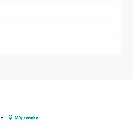
té
M'y rendre