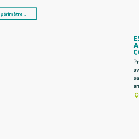
périmètre...
E
A
C
Pr
av
sa
an