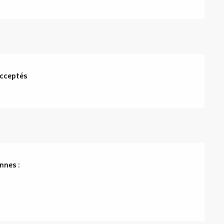
cceptés
nnes :