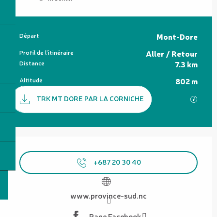
Informations pratiques
Départ
Mont-Dore
Profil de l’itinéraire
Aller / Retour
Distance
7.3 km
Altitude
802 m
Documentation
TRK MT DORE PAR LA CORNICHE
SECTI
Ouverture et coordonnées
+687 20 30 40
www.province-sud.nc
Page Facebook