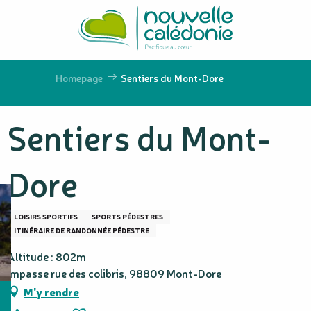
Aller
au
contenu
principal
Homepage
Sentiers du Mont-Dore
Sentiers du Mont-
Dore
LOISIRS SPORTIFS
SPORTS PÉDESTRES
ITINÉRAIRE DE RANDONNÉE PÉDESTRE
Altitude : 802m
Impasse rue des colibris, 98809 Mont-Dore
M'y rendre
Ajouter aux favoris