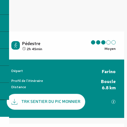
Pédestre
Moyen
2h 45min
Informations pratiques
Départ
Farino
Profil de l’itinéraire
Boucle
Distance
6.8 km
Documentation
TRK SENTIER DU PIC MONNIER
SECTI