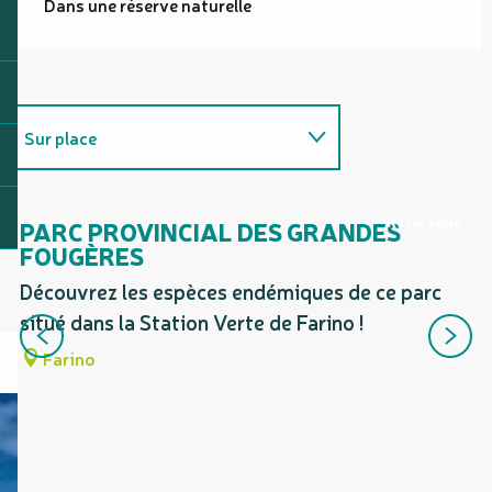
Dans une réserve naturelle
Sur place
Coups de cœur / incontournables
Réservable
PARC PROVINCIAL DES GRANDES
P
FOUGÈRES
P
Est une étape de ...
F
Découvrez les espèces endémiques de ce parc
Un
situé dans la Station Verte de Farino !
Possède comme étape ...
ég
Farino
Dé
de