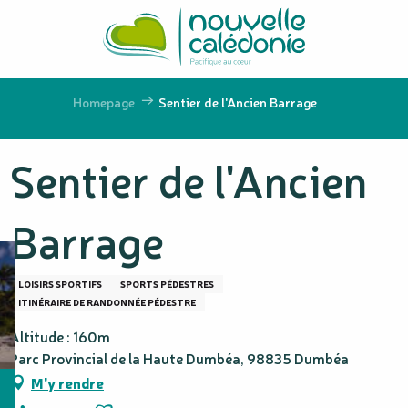
Aller
au
contenu
principal
Homepage
Sentier de l'Ancien Barrage
Sentier de l'Ancien
Barrage
LOISIRS SPORTIFS
SPORTS PÉDESTRES
ITINÉRAIRE DE RANDONNÉE PÉDESTRE
Altitude : 160m
Parc Provincial de la Haute Dumbéa, 98835 Dumbéa
M'y rendre
Ajouter aux favoris