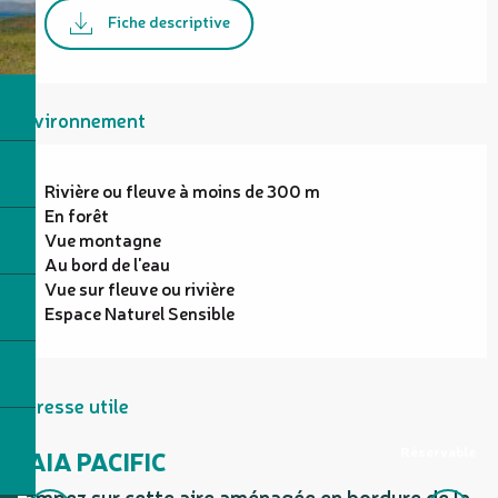
Fiche descriptive
Environnement
Rivière ou fleuve à moins de 300 m
En forêt
Vue montagne
Au bord de l'eau
Vue sur fleuve ou rivière
Espace Naturel Sensible
Adresse utile
Réservable
GAIA PACIFIC
Campez sur cette aire aménagée en bordure de la
P