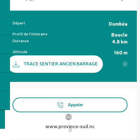
Informations pratiques
Départ
Dumbéa
Profil de l’itinéraire
Boucle
Distance
4.8 km
Altitude
160 m
Documentation
TRACE SENTIER ANCIEN BARRAGE
SECTI
Ouverture et coordonnées
Appeler
www.province-sud.nc