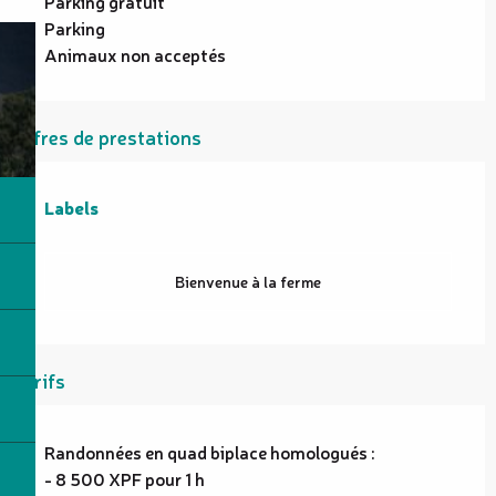
Parking gratuit
Parking
Animaux non acceptés
Offres de prestations
Labels
Labels
Bienvenue à la ferme
Tarifs
Randonnées en quad biplace homologués :
- 8 500 XPF pour 1 h