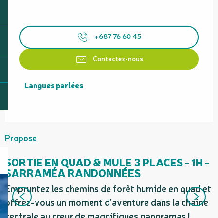
+687 76 60 45
Contactez-nous
Langues parlées
Langues parlées
Propose
SORTIE EN QUAD & MULE 3 PLACES - 1H -
SARRAMÉA RANDONNÉES
Empruntez les chemins de forêt humide en quad et
E
offrez-vous un moment d'aventure dans la chaîne
o
centrale au cœur de magnifiques panoramas !
c