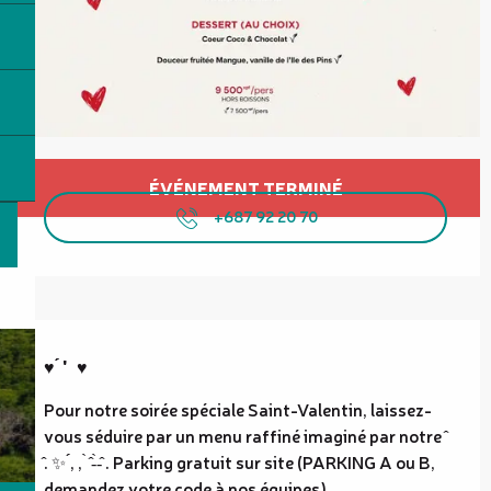
Ouverture et coordonnées
ÉVÉNEMENT TERMINÉ
+687 92 20 70
Description
♥️ ́́ '   ♥️
Pour notre soirée spéciale Saint-Valentin, laissez-
vous séduire par un menu raffiné imaginé par notre 
̂. ✨ ́́, , ̀ ̂-̀-̂ . Parking gratuit sur site (PARKING A ou B, 
demandez votre code à nos équipes).