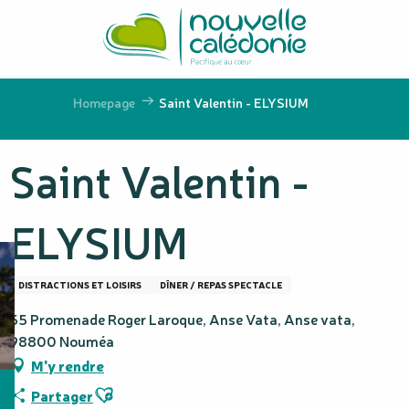
Aller
au
contenu
principal
Homepage
Saint Valentin - ELYSIUM
Saint Valentin -
ELYSIUM
DISTRACTIONS ET LOISIRS
DÎNER / REPAS SPECTACLE
55 Promenade Roger Laroque, Anse Vata, Anse vata,
98800 Nouméa
M'y rendre
Ajouter aux favoris
Partager