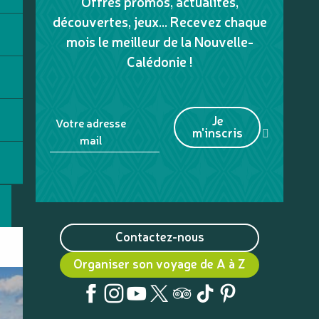
Offres promos, actualités,
découvertes, jeux... Recevez chaque
mois le meilleur de la Nouvelle-
Calédonie !
Je
Votre adresse
m'inscris
mail
Contactez-nous
Organiser son voyage de A à Z