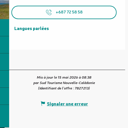
+687 72 58 58
Langues parlées
Langues parlées
Mis à jour le 15 mai 2026 à 08:38
par Sud Tourisme Nouvelle-Calédonie
(Identifiant de l'offre :
7827213
)
Signaler une erreur