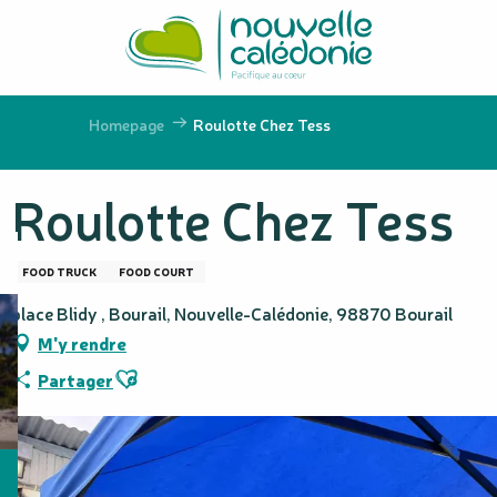
Aller
au
contenu
principal
Homepage
Roulotte Chez Tess
Roulotte Chez Tess
FOOD TRUCK
FOOD COURT
place Blidy , Bourail, Nouvelle-Calédonie, 98870 Bourail
M'y rendre
Ajouter aux favoris
Partager