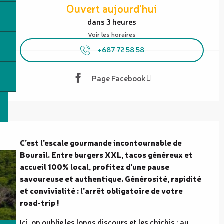
Ouvert aujourd'hui
dans 3 heures
Voir les horaires
+687 72 58 58
Page Facebook
Description
C’est l'escale gourmande incontournable de 
Bourail. Entre burgers XXL, tacos généreux et 
accueil 100% local, profitez d'une pause 
savoureuse et authentique. Générosité, rapidité 
et convivialité : l'arrêt obligatoire de votre 
road-trip !
Ici, on oublie les longs discours et les chichis : au 