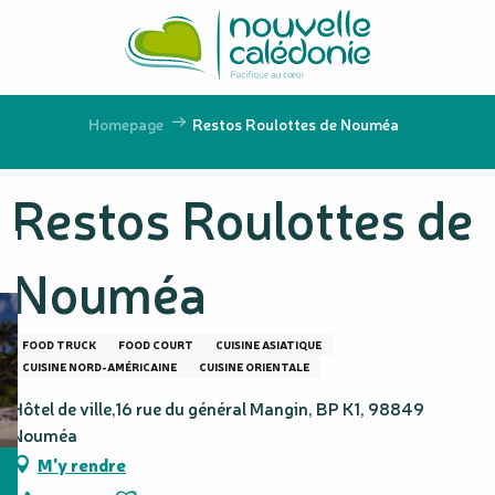
Aller
au
contenu
principal
Homepage
Restos Roulottes de Nouméa
Restos Roulottes de
Nouméa
FOOD TRUCK
FOOD COURT
CUISINE ASIATIQUE
CUISINE NORD-AMÉRICAINE
CUISINE ORIENTALE
Hôtel de ville,16 rue du général Mangin, BP K1, 98849
Nouméa
M'y rendre
Ajouter aux favoris