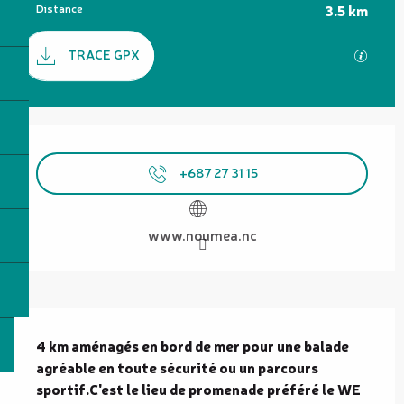
Distance
3.5 km
Documentation
TRACE GPX
SECTI
Ouverture et coordonnées
+687 27 31 15
www.noumea.nc
Description
4 km aménagés en bord de mer pour une balade 
agréable en toute sécurité ou un parcours 
sportif.C'est le lieu de promenade préféré le WE 