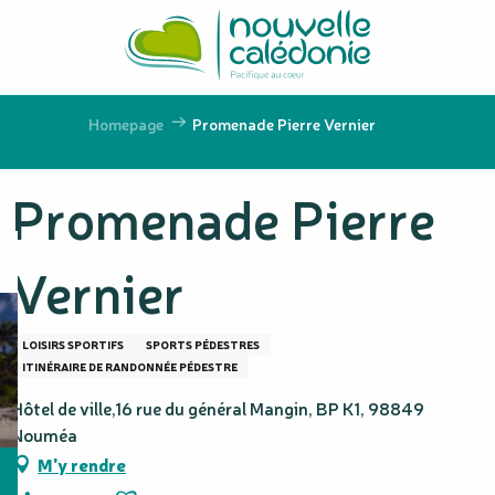
Aller
au
contenu
principal
Homepage
Promenade Pierre Vernier
Promenade Pierre
Vernier
LOISIRS SPORTIFS
SPORTS PÉDESTRES
ITINÉRAIRE DE RANDONNÉE PÉDESTRE
Hôtel de ville,16 rue du général Mangin, BP K1, 98849
Nouméa
M'y rendre
Ajouter aux favoris