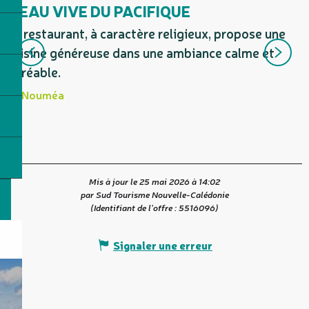
L'EAU VIVE DU PACIFIQUE
Le restaurant, à caractère religieux, propose une
E
cuisine généreuse dans une ambiance calme et
p
agréable.
Nouméa
Mis à jour le 25 mai 2026 à 14:02
par Sud Tourisme Nouvelle-Calédonie
(Identifiant de l'offre :
5516096
)
Signaler une erreur