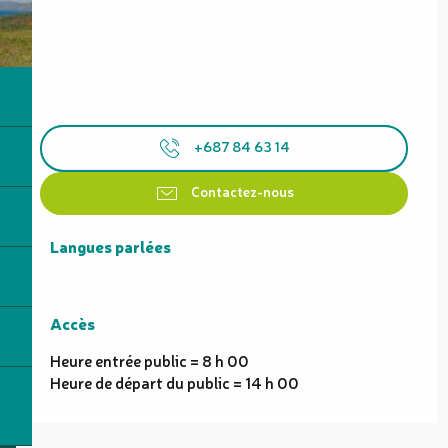
+687 84 63 14
Contactez-nous
Langues parlées
Langues parlées
Accès
Accès
Heure entrée public = 8 h 00
Heure de départ du public = 14 h 00