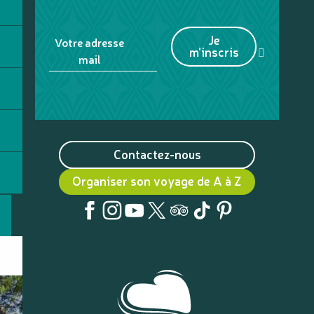
Je
Votre adresse
m'inscris
mail
Contactez-nous
Organiser son voyage de A à Z