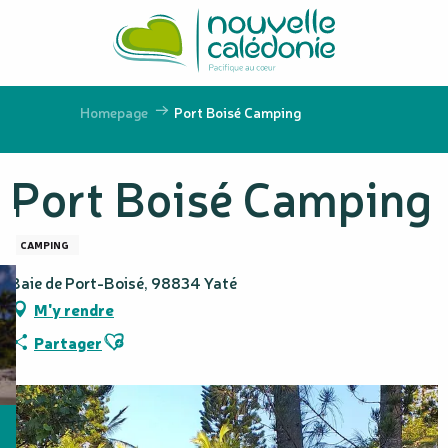
Aller
au
contenu
principal
Homepage
Port Boisé Camping
Port Boisé Camping
CAMPING
Baie de Port-Boisé, 98834 Yaté
M'y rendre
Ajouter aux favoris
Partager