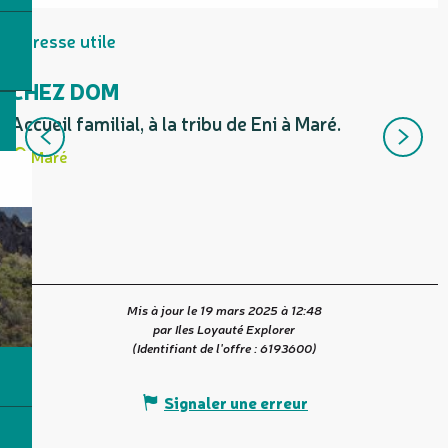
Adresse utile
CHEZ DOM
Accueil familial, à la tribu de Eni à Maré.
F
a
Maré
Mis à jour le 19 mars 2025 à 12:48
par Iles Loyauté Explorer
(Identifiant de l'offre :
6193600
)
Signaler une erreur