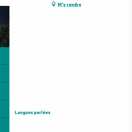
M'y rendre
Langues parlées
Langues parlées