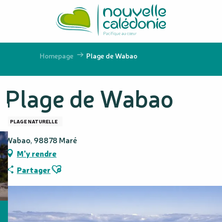
Aller
au
contenu
principal
Homepage
Plage de Wabao
Plage de Wabao
PLAGE NATURELLE
Wabao, 98878 Maré
M'y rendre
Ajouter aux favoris
Partager