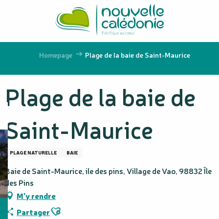
Aller
au
contenu
principal
Homepage
Plage de la baie de Saint-Maurice
Plage de la baie de
Saint-Maurice
PLAGE NATURELLE
BAIE
Baie de Saint-Maurice, ile des pins, Village de Vao, 98832 Île
des Pins
M'y rendre
Ajouter aux favoris
Partager