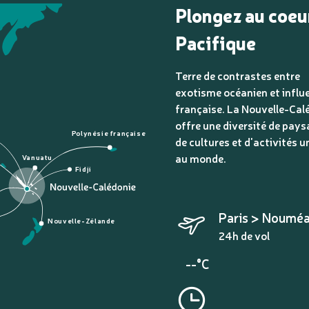
Plongez au coeu
Pacifique
Terre de contrastes entre
exotisme océanien et influ
française. La Nouvelle-Cal
offre une diversité de pays
Polynésie française
de cultures et d'activités u
au monde.
Vanuatu
Fidji
Paris > Noumé
Nouvelle-Zélande
24h de vol
--°C