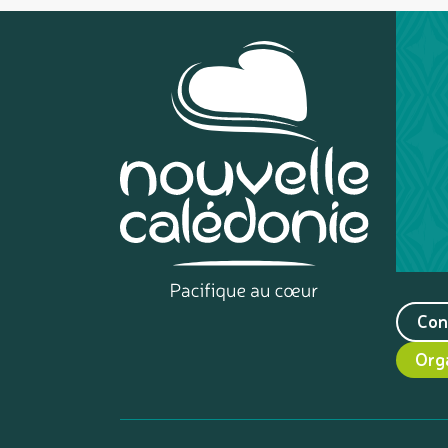
Con
Org