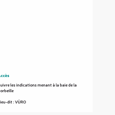
ccès
ccès
uivre les indications menant à la baie de la
orbeille
ieu-dit : VÜRO