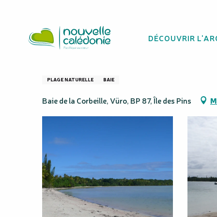
Aller
Homepage
Plage de la baie de la Corbeille
au
contenu
DÉCOUVRIR L'AR
principal
Plage de la baie d
PLAGE NATURELLE
BAIE
Baie de la Corbeille, Vüro, BP 87, Île des Pins
M