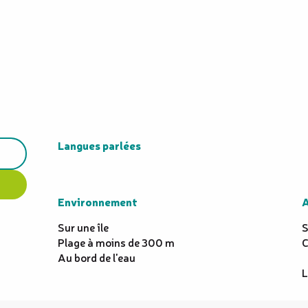
Langues parlées
Langues parlées
Environnement
Environnement
A
A
Sur une île
S
Plage à moins de 300 m
C
Au bord de l'eau
L