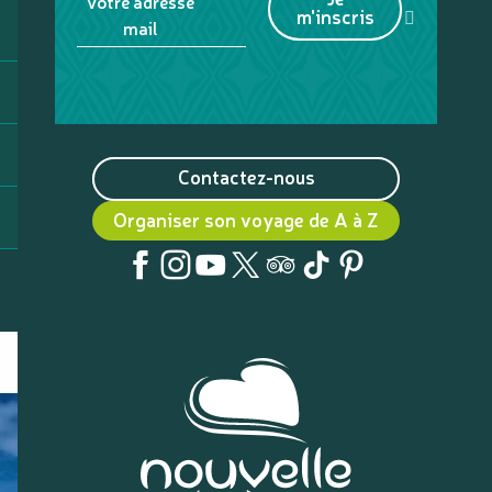
Votre adresse
m'inscris
mail
Contactez-nous
Organiser son voyage de A à Z