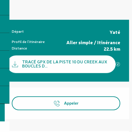
Informations pratiques
Départ
Yaté
Profil de l’itinéraire
Aller simple / Itinérance
Distance
22.5 km
Documentation
TRACÉ GPX DE LA PISTE 10 DU CREEK AUX
SECTI
BOUCLES D...
Ouverture et coordonnées
Appeler