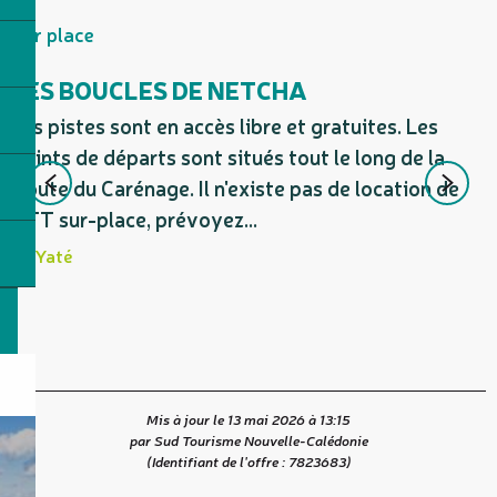
Sur place
LES BOUCLES DE NETCHA
Les pistes sont en accès libre et gratuites. Les
L
points de départs sont situés tout le long de la
f
Route du Carénage. Il n'existe pas de location de
g
VTT sur-place, prévoyez...
d
Yaté
Mis à jour le 13 mai 2026 à 13:15
par Sud Tourisme Nouvelle-Calédonie
(Identifiant de l'offre :
7823683
)