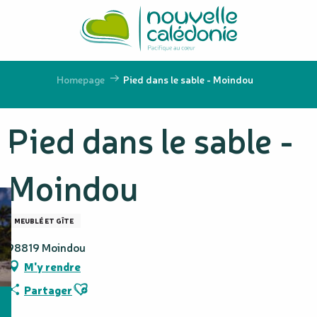
Aller
au
contenu
principal
Homepage
Pied dans le sable - Moindou
Pied dans le sable -
Moindou
MEUBLÉ ET GÎTE
98819 Moindou
M'y rendre
Ajouter aux favoris
Partager