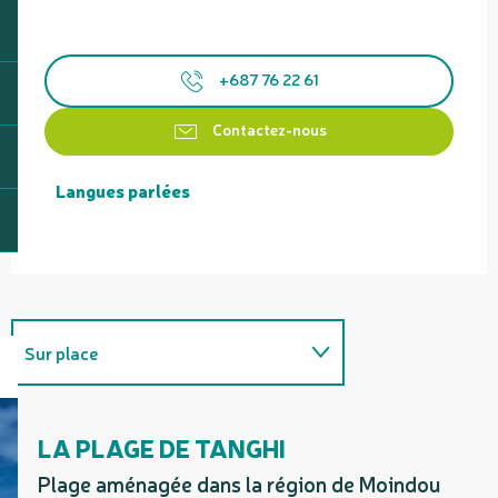
+687 76 22 61
Contactez-nous
Langues parlées
Langues parlées
Sur place
Coups de cœur / incontournables
LA PLAGE DE TANGHI
Se trouve sur le parcours de...
Plage aménagée dans la région de Moindou