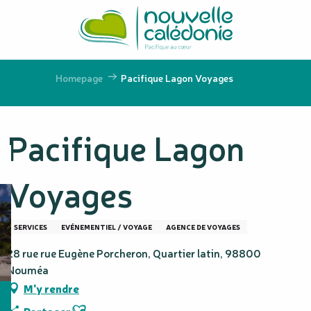
Aller
au
contenu
principal
Homepage
Pacifique Lagon Voyages
Pacifique Lagon
Voyages
SERVICES
EVÉNEMENTIEL / VOYAGE
AGENCE DE VOYAGES
28 rue rue Eugène Porcheron, Quartier latin, 98800
Nouméa
M'y rendre
Ajouter aux favoris
Partager