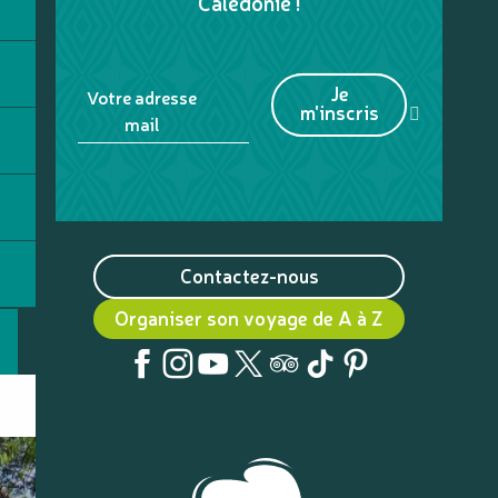
Calédonie !
Je
Votre adresse
m'inscris
mail
Contactez-nous
Organiser son voyage de A à Z