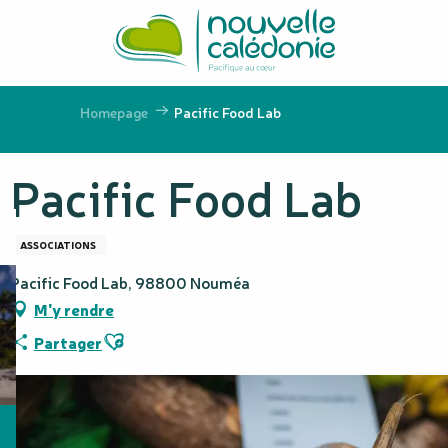
Aller
au
contenu
principal
Homepage
Pacific Food Lab
Pacific Food Lab
ASSOCIATIONS
Pacific Food Lab, 98800 Nouméa
M'y rendre
Ajouter aux favoris
Partager