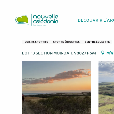
Aller
Homepage
Ouaneco Ranch
au
contenu
DÉCOUVRIR L'AR
principal
Ouaneco Ranch
LOISIRS SPORTIFS
SPORTS ÉQUESTRES
CENTRE ÉQUESTRE
LOT 13 SECTION MOINDAH, 98827 Poya
M'y