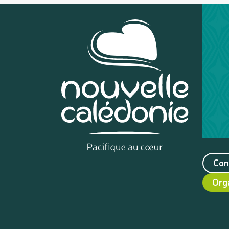
Con
Org