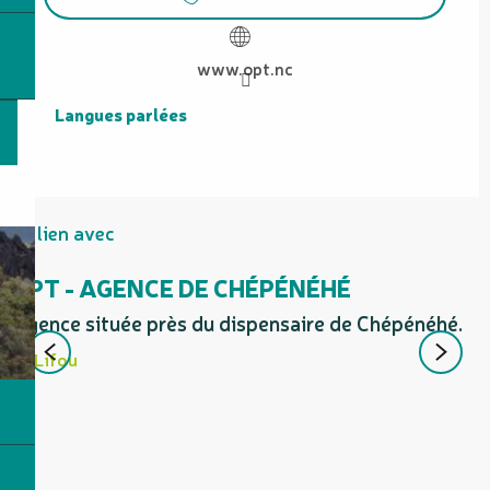
www.opt.nc
Langues parlées
Langues parlées
En lien avec
OPT - AGENCE DE CHÉPÉNÉHÉ
Agence située près du dispensaire de Chépénéhé.
A
Lifou