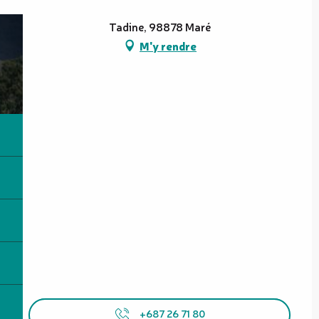
Tadine, 98878 Maré
M'y rendre
+687 26 71 80