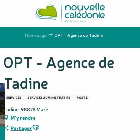
Aller
au
contenu
principal
Homepage
OPT - Agence de Tadine
OPT - Agence de
Tadine
SERVICES
SERVICES ADMINISTRATIFS
POSTE
Tadine, 98878 Maré
M'y rendre
Ajouter aux favoris
Partager