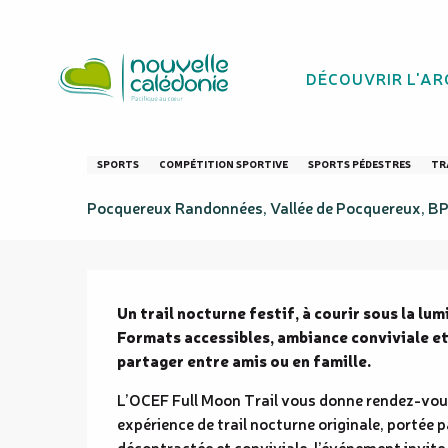
Aller
Homepage
OCEF Full Moon Trail
au
contenu
DÉCOUVRIR L'AR
principal
OCEF Full Moon T
SPORTS
COMPÉTITION SPORTIVE
SPORTS PÉDESTRES
TR
Pocquereux Randonnées, Vallée de Pocquereux, B
Description
Un trail nocturne festif, à courir sous la lum
Formats accessibles, ambiance conviviale et 
partager entre amis ou en famille.
L’OCEF Full Moon Trail vous donne rendez-vous
expérience de trail nocturne originale, portée p
décontractée et conviviale, l’événement invite l