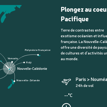
Plongez au coeu
Pacifique
Terre de contrastes entre
exotisme océanien et influ
française. La Nouvelle-Cal
offre une diversité de pays
Polynésie française
de cultures et d'activités u
au monde.
Vanuatu
Fidji
Paris > Noumé
Nouvelle-Zélande
24h de vol
--°C