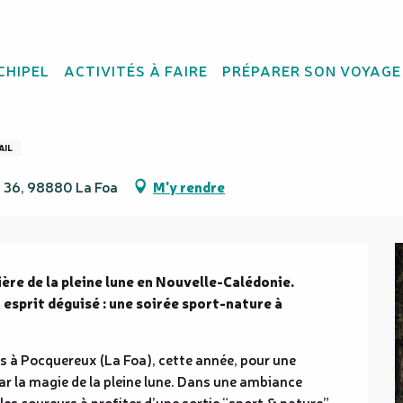
CHIPEL
ACTIVITÉS À FAIRE
PRÉPARER SON VOYAGE
rail
AIL
P 36, 98880 La Foa
M'y rendre
ière de la pleine lune en Nouvelle-Calédonie. 
esprit déguisé : une soirée sport-nature à 
 à Pocquereux (La Foa), cette année, pour une 
ar la magie de la pleine lune. Dans une ambiance 
es coureurs à profiter d’une sortie “sport & nature”...