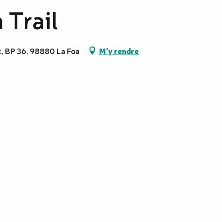
 Trail
, BP 36, 98880 La Foa
M'y rendre