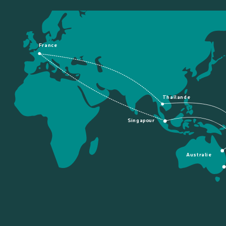
France
Thaïlande
Singapour
Australie