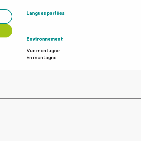
Langues parlées
Langues parlées
Environnement
Environnement
Vue montagne
En montagne