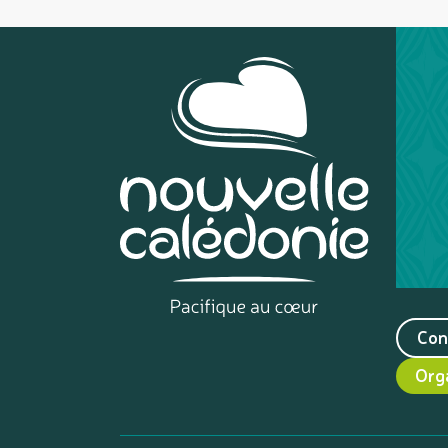
Con
Org