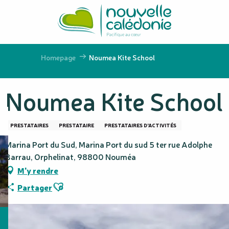
Aller
au
contenu
principal
Homepage
Noumea Kite School
Noumea Kite School
PRESTATAIRES
PRESTATAIRE
PRESTATAIRES D'ACTIVITÉS
Marina Port du Sud, Marina Port du sud 5 ter rue Adolphe
Barrau, Orphelinat, 98800 Nouméa
M'y rendre
Ajouter aux favoris
Partager