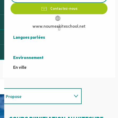
Contactez-nous
www.noumeakiteschool.net
Langues parlées
Langues parlées
Environnement
Environnement
En ville
Propose
Sur place