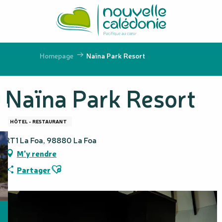
Aller
au
contenu
principal
Homepage
Naïna Park Resort
Naïna Park Resort
HÔTEL - RESTAURANT
RT1 La Foa, 98880 La Foa
M'y rendre
Ajouter aux favoris
Partager