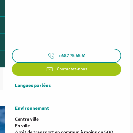
+687 75 65 61
Contactez-nous
Langues parlées
Langues parlées
Environnement
Environnement
Centre ville
En ville
Arrêt de transport en commun à moins de 500