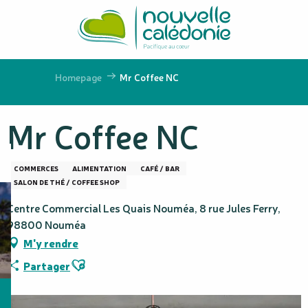
Aller
au
contenu
principal
Homepage
Mr Coffee NC
Mr Coffee NC
COMMERCES
ALIMENTATION
CAFÉ / BAR
SALON DE THÉ / COFFEE SHOP
Centre Commercial Les Quais Nouméa, 8 rue Jules Ferry,
98800 Nouméa
M'y rendre
Ajouter aux favoris
Partager