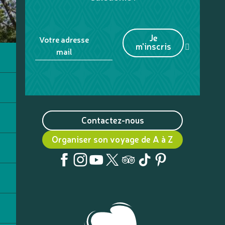
Je
Votre adresse
m'inscris
mail
Contactez-nous
Organiser son voyage de A à Z