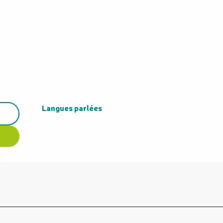
Langues parlées
Langues parlées