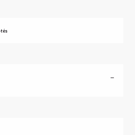
tés
—