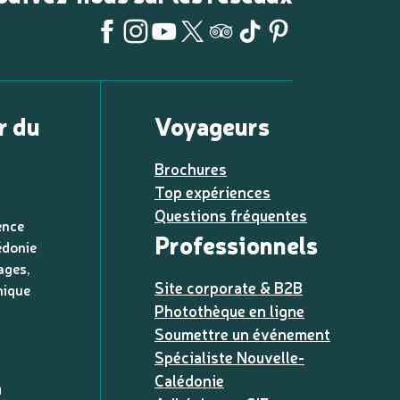
r du
Voyageurs
Brochures
Top expériences
Questions fréquentes
ence
Professionnels
édonie
ages,
Site corporate & B2B
nique
Photothèque en ligne
Soumettre un événement
Spécialiste Nouvelle-
Calédonie
a