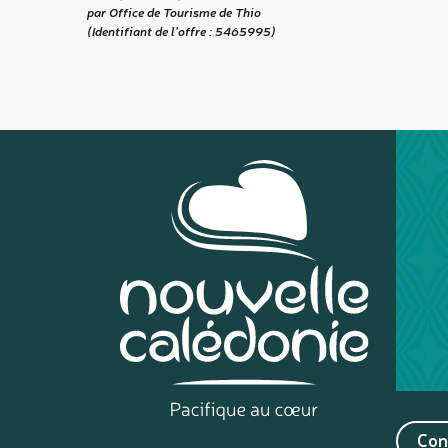
par Office de Tourisme de Thio
(Identifiant de l'offre :
5465995
)
Con