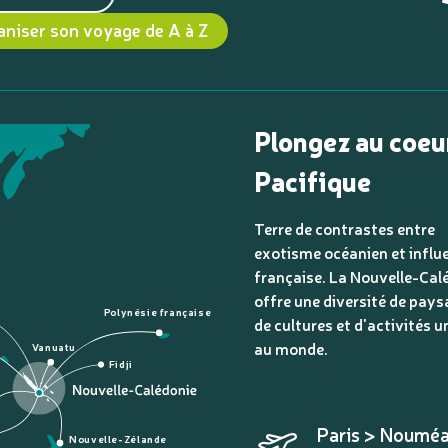
aniser son voyage de A à Z
Plongez au coeu
Pacifique
Terre de contrastes entre
exotisme océanien et influ
française. La Nouvelle-Cal
offre une diversité de pays
Polynésie française
de cultures et d'activités u
au monde.
Vanuatu
Fidji
Paris > Noumé
Nouvelle-Zélande