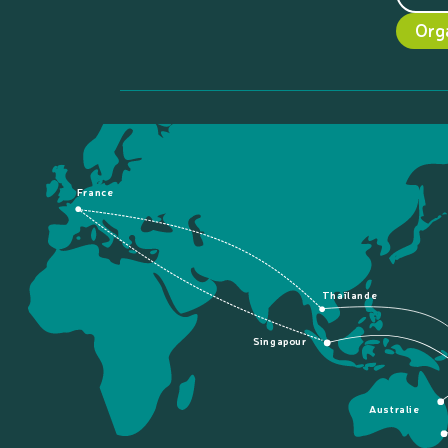
Org
France
Thaïlande
Singapour
Australie