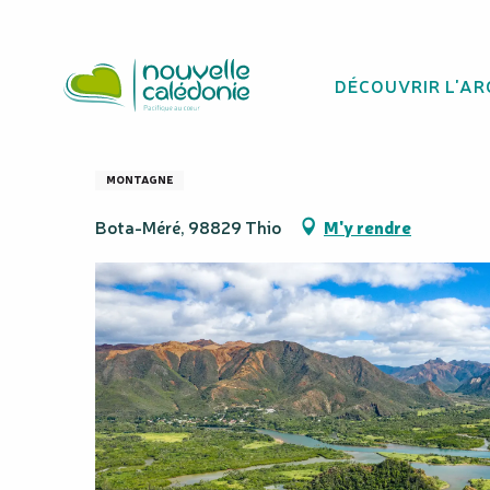
Aller
Homepage
Mont Bota Méré
au
contenu
DÉCOUVRIR L'AR
principal
Mont Bota Méré
MONTAGNE
Bota-Méré, 98829 Thio
M'y rendre