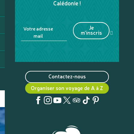
Calédonie !
Je
Votre adresse
m'inscris
mail
Contactez-nous
Organiser son voyage de A à Z