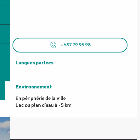
+687 79 95 98
Langues parlées
Langues parlées
Environnement
Environnement
En périphérie de la ville
Lac ou plan d'eau à -5 km