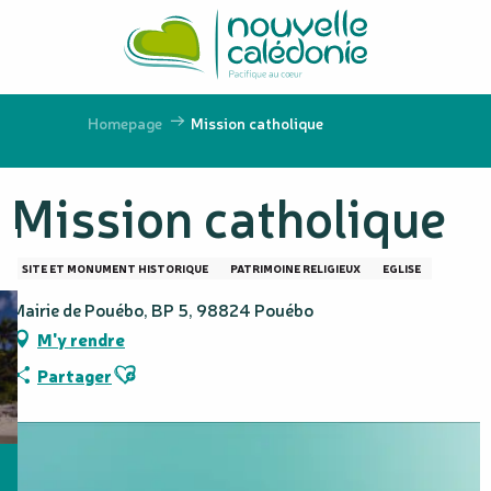
Aller
au
contenu
principal
Homepage
Mission catholique
Mission catholique
SITE ET MONUMENT HISTORIQUE
PATRIMOINE RELIGIEUX
EGLISE
Mairie de Pouébo, BP 5, 98824 Pouébo
M'y rendre
Ajouter aux favoris
Partager