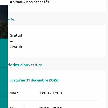
Animaux non acceptés
Tarifs
Gratuit
—
Gratuit.
Périodes d'ouverture
Du
Jusqu'au
6 janvier 2026
31 décembre 2026
au
31 décembre 2026
Mardi
13:00 - 17:00