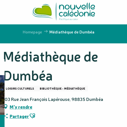
Aller
au
contenu
principal
Homepage
Médiathèque de Dumbéa
Médiathèque de
Dumbéa
LOISIRS CULTURELS
BIBLIOTHÈQUE - MÉDIATHÈQUE
103 Rue Jean François Lapérouse, 98835 Dumbéa
M'y rendre
Ajouter aux favoris
Partager