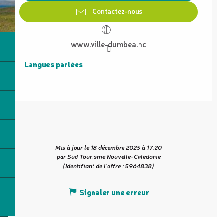
Contactez-nous
www.ville-dumbea.nc
Langues parlées
Langues parlées
Mis à jour le 18 décembre 2025 à 17:20
par Sud Tourisme Nouvelle-Calédonie
(Identifiant de l'offre :
5964838
)
Signaler une erreur